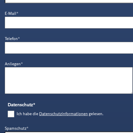
Pflichtfeld
E-Mail
*
Pflichtfeld
Telefon
*
Pflichtfeld
Anliegen
*
Pflichtfeld
Datenschutz
*
Ich habe die
Datenschutzinformationen
gelesen.
Pflichtfeld
Spamschutz
*