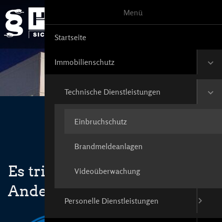
Menü
Menü
öffnen
Startseite
Immobilienschutz
Technische Dienstleistungen
Einbruchschutz
Brandmeldeanlagen
Es trifft nicht immer nur die
Videoüberwachung
Anderen.
Personelle Dienstleistungen